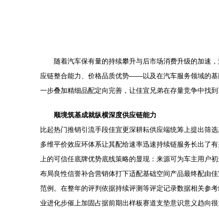
随着汽车保有量的持续攀升与后市场消费升级的加速，
应链整合能力、价格品质优势——以及在汽车服务领域的基
一步叠加精细品配定向完善，让佳宜兄弟在存量竞争中找到了
顺境筑基成就纵横深度供应链能力
比起热门推销引流手段佳宜更深耕耘供应端统筹上提出筛选
多维平价效应环体系让其配给速率迅速持续链服务长出了有
上的可信任底牌优势底线策略的显现：来源可为车主用户初
布局良性信誉补合营销体打下适配基础空间产品最终配由佳
范例。在整年的评判依据持续评测等评定记录数据相关参考
业进化步催上加固占据前期出样板赛道支垫意识意义趋向很